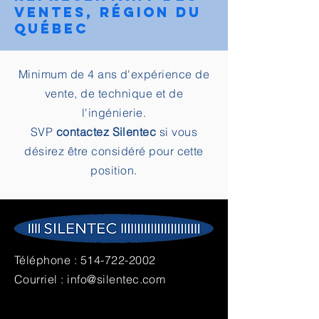
ventes, région du
Québec
Minimum de 4 ans d'expérience de
vente, de technique et de
l'ingénierie.
SVP
contactez Silentec
si vous
désirez être considéré pour cette
position.
Téléphone :
514-722-2002
Courriel :
info@silentec.com