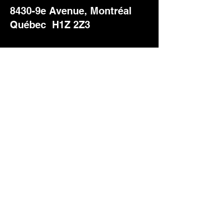
8430-9e Avenue, Montréal
Québec H1Z 2Z3
Tous droits réservés
Silentec
-
Politique de
confidentialité
Créé fièrement avec
Wix.com
par